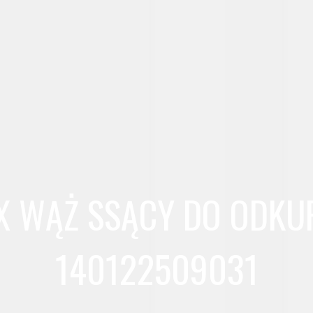
X WĄŻ SSĄCY DO ODKU
140122509031