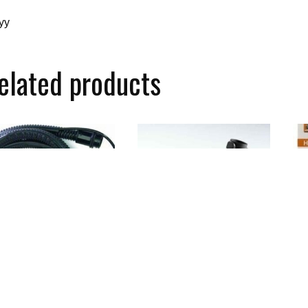
yy
elated products
MATIC Wąż do odkurzacza
MIELE SBB 300 Szczotka do
601299
parkietów