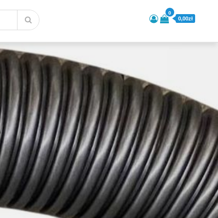
0
0,00zł