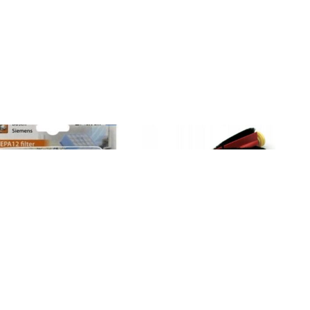
SCANPART Filtr HEPA
SZCZOTKA GŁÓWNA DO
1190000212
ROBOROCK S5MAX/S6 PURE