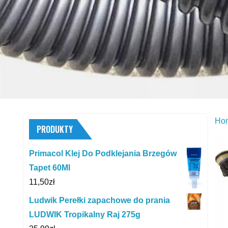
Ho
PRODUKTY
Primacol Klej Do Podklejania Brzegów
Tapet 60Ml
11,50
zł
Ludwik Perełki zapachowe do prania
LUDWIK Tropikalny Raj 275g