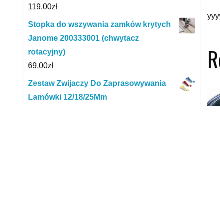
119,00
zł
yyy
Stopka do wszywania zamków krytych
Janome 200333001 (chwytacz
R
rotacyjny)
69,00
zł
Zestaw Zwijaczy Do Zaprasowywania
Lamówki 12/18/25Mm
49,00
zł
Bondini 6g (02-040)
8,01
zł
Ravi Klamerki Do Bielizny Exclusive
10Szt
4,99
zł
Jelp Proszek Do Prania Hipoalergiczny
NU
Do Białego Dla Dzieci Od 1. Roku Życia