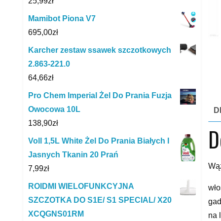
25,99
zł
Mamibot Piona V7
695,00
zł
Karcher zestaw ssawek szczotkowych
2.863-221.0
64,66
zł
Pro Chem Imperial Żel Do Prania Fuzja
Owocowa 10L
D
138,90
zł
D
Voll 1,5L White Żel Do Prania Białych I
Jasnych Tkanin 20 Prań
Wąż
7,99
zł
ROIDMI WIELOFUNKCYJNA
wło
SZCZOTKA DO S1E/ S1 SPECIAL/ X20
gad
XCQGNS01RM
na 