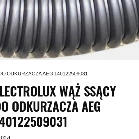
DO ODKURZACZA AEG 140122509031
ELECTROLUX WĄŻ SSĄCY
DO ODKURZACZA AEG
140122509031
,00
zł