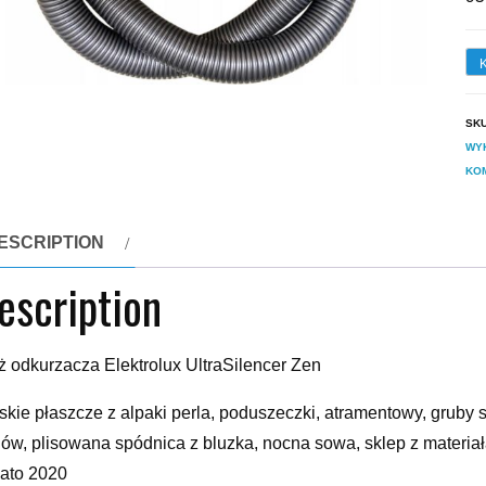
SK
WY
KO
ESCRIPTION
escription
 odkurzacza Elektrolux UltraSilencer Zen
skie płaszcze z alpaki perla, poduszeczki, atramentowy, gruby 
ów, plisowana spódnica z bluzka, nocna sowa, sklep z materiał
lato 2020