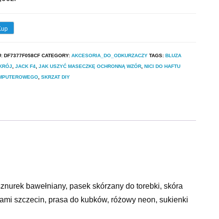
Kup
U:
DF7377F058CF
CATEGORY:
AKCESORIA_DO_ODKURZACZY
TAGS:
BLUZA
KRÓJ
,
JACK F4
,
JAK USZYĆ MASECZKĘ OCHRONNĄ WZÓR
,
NICI DO HAFTU
MPUTEROWEGO
,
SKRZAT DIY
sznurek bawełniany, pasek skórzany do torebki, skóra
ami szczecin, prasa do kubków, różowy neon, sukienki