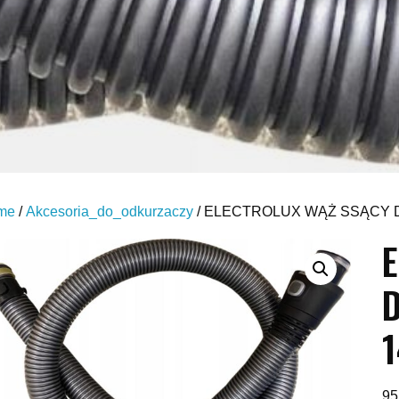
me
/
Akcesoria_do_odkurzaczy
/ ELECTROLUX WĄŻ SSĄCY 
95