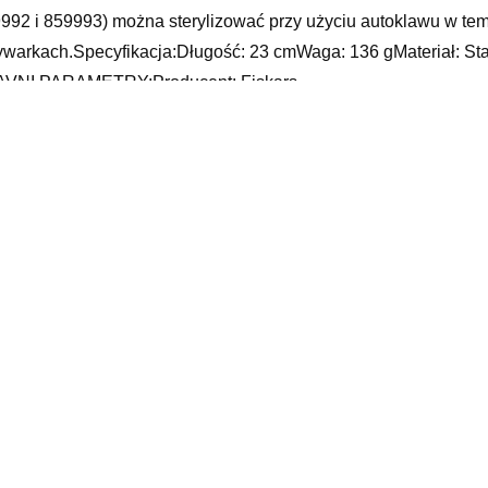
992 i 859993) można sterylizować przy użyciu autoklawu w t
warkach.Specyfikacja:Długość: 23 cmWaga: 136 gMateriał: St
VNI PARAMETRY:Producent: Fiskars
 zlokalizuj paczkę, gls sledzenie przesyłki, zasłony w altanie o
skie dzianinowe, plakat maty, burda 2 2020, naszywki sportowe, 
ur wzory
yy
elated products