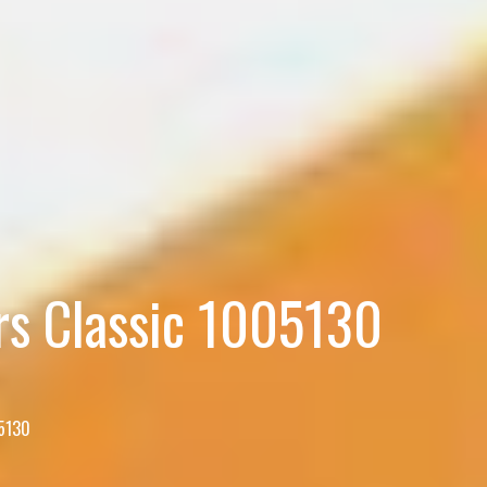
rs Classic 1005130
05130