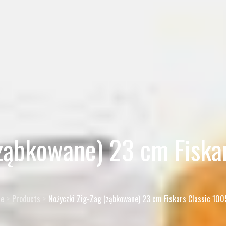
(ząbkowane) 23 cm Fiska
e
Products
Nożyczki Zig-Zag (ząbkowane) 23 cm Fiskars Classic 10