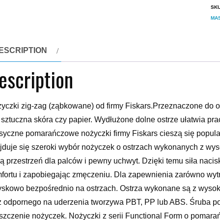
SK
MAS
ESCRIPTION
escription
yczki zig-zag (ząbkowane) od firmy Fiskars.Przeznaczone do ob
c, sztuczna skóra czy papier. Wydłużone dolne ostrze ułatwia pr
syczne pomarańczowe nożyczki firmy Fiskars cieszą się popular
jduje się szeroki wybór nożyczek o ostrzach wykonanych z wysok
ą przestrzeń dla palców i pewny uchwyt. Dzięki temu siła naci
fortu i zapobiegając zmęczeniu. Dla zapewnienia zarówno wytrz
yskowo bezpośrednio na ostrzach. Ostrza wykonane są z wysok
z odpornego na uderzenia tworzywa PBT, PP lub ABS. Śruba poz
szczenie nożyczek. Nożyczki z serii Functional Form o pomar