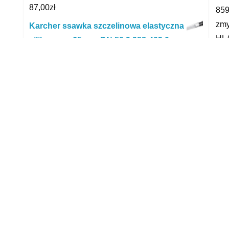
87,00
zł
859
zmy
Karcher ssawka szczelinowa elastyczna
HLA
silikonowa 65 mm DN 50 9.988-403.0
466,87
zł
dpd
Bosch 2609256F37
dam
29,99
zł
wel
Electrolux Wąż ssący do odkurzacza
yyy
1.65m szary Electrolux (1130030040)
97,90
zł
R
Samsung Worek materiałowy
wielorazowy do odkurzacza
DJ6900420B
49,90
zł
Congee Przypinka Dynia 1Szt
3,89
zł