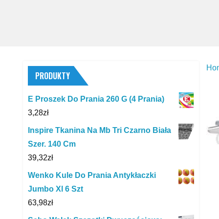
Ho
PRODUKTY
E Proszek Do Prania 260 G (4 Prania)
3,28
zł
Inspire Tkanina Na Mb Tri Czarno Biała
Szer. 140 Cm
39,32
zł
Wenko Kule Do Prania Antykłaczki
Jumbo Xl 6 Szt
63,98
zł