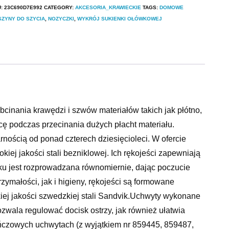
U:
23C690D7E992
CATEGORY:
AKCESORIA_KRAWIECKIE
TAGS:
DOMOWE
ZYNY DO SZYCIA
,
NOZYCZKI
,
WYKRÓJ SUKIENKI OŁÓWKOWEJ
cinania krawędzi i szwów materiałów takich jak płótno,
acę podczas przecinania dużych płacht materiału.
nością od ponad czterech dziesięcioleci. W ofercie
iej jakości stali bezniklowej. Ich rękojeści zapewniają
sku jest rozprowadzana równomiernie, dając poczucie
ymałości, jak i higieny, rękojeści są formowane
iej jakości szwedzkiej stali Sandvik.Uchwyty wykonane
wala regulować docisk ostrzy, jak również ułatwia
ańczowych uchwytach (z wyjątkiem nr 859445, 859487,