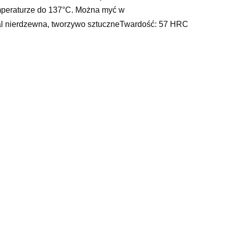
emperaturze do 137°C. Można myć w
al nierdzewna, tworzywo sztuczneTwardość: 57 HRC
grodowej, juki maszyna do szycia, salino, sukienki
sky line, sukienki z wiskozy na lato, tkanina obiciowa