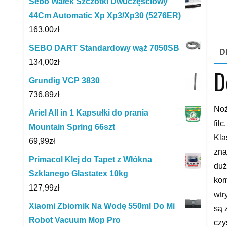
Sebo Wałek Szczotki Dwuczęściowy
44Cm Automatic Xp Xp3/Xp30 (5276ER)
163,00
zł
SEBO DART Standardowy wąż 7050SB
D
134,00
zł
D
Grundig VCP 3830
736,89
zł
Noż
Ariel All in 1 Kapsułki do prania
fil
Mountain Spring 66szt
Kla
69,99
zł
zna
Primacol Klej do Tapet z Włókna
duż
Szklanego Glastatex 10kg
kom
127,99
zł
wtr
Xiaomi Zbiornik Na Wodę 550ml Do Mi
są 
Robot Vacuum Mop Pro
czy