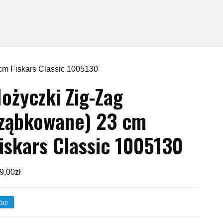
cm Fiskars Classic 1005130
ożyczki Zig-Zag
ząbkowane) 23 cm
iskars Classic 1005130
9,00
zł
Kup