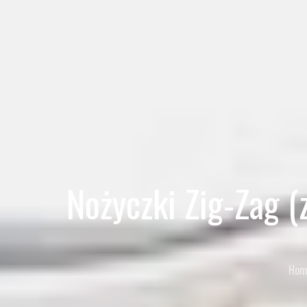
Nożyczki Zig-Zag 
Hom