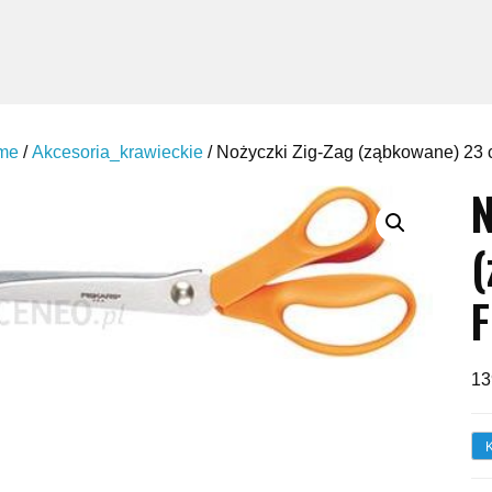
me
/
Akcesoria_krawieckie
/ Nożyczki Zig-Zag (ząbkowane) 23 
N
(
F
13