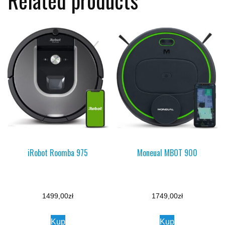
iRobot Roomba 975
Moneual MBOT 900
1499,00
zł
1749,00
zł
Kup
Kup