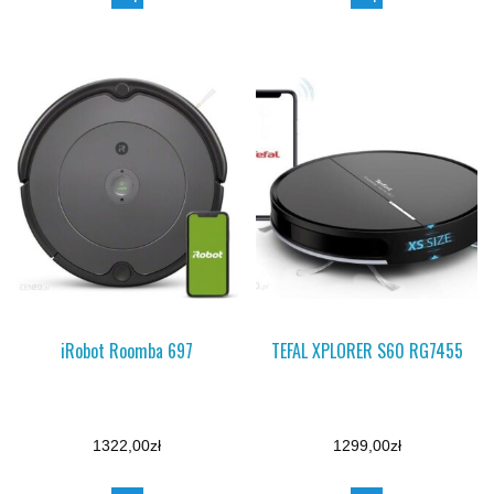
iRobot Roomba 697
TEFAL XPLORER S60 RG7455
1322,00
zł
1299,00
zł