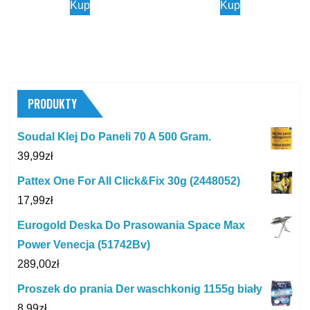
Kup
Kup
PRODUKTY
Soudal Klej Do Paneli 70 A 500 Gram.
39,99
zł
Pattex One For All Click&Fix 30g (2448052)
17,99
zł
Eurogold Deska Do Prasowania Space Max
Power Venecja (51742Bv)
289,00
zł
Proszek do prania Der waschkonig 1155g biały
8,99
zł