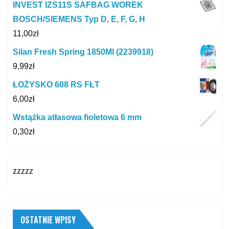
INVEST IZS11S SAFBAG WOREK
BOSCH/SIEMENS Typ D, E, F, G, H
11,00
zł
Silan Fresh Spring 1850Ml (2239918)
9,99
zł
ŁOŻYSKO 608 RS FŁT
6,00
zł
Wstążka atłasowa fioletowa 6 mm
0,30
zł
zzzzz
OSTATNIE WPISY