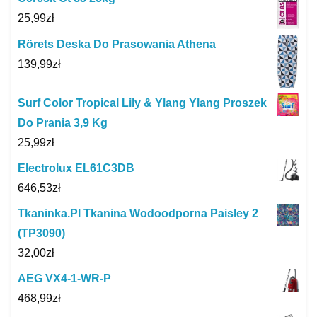
25,99
zł
Rörets Deska Do Prasowania Athena
139,99
zł
Surf Color Tropical Lily & Ylang Ylang Proszek
Do Prania 3,9 Kg
25,99
zł
Electrolux EL61C3DB
646,53
zł
Tkaninka.Pl Tkanina Wodoodporna Paisley 2
(TP3090)
32,00
zł
AEG VX4-1-WR-P
468,99
zł