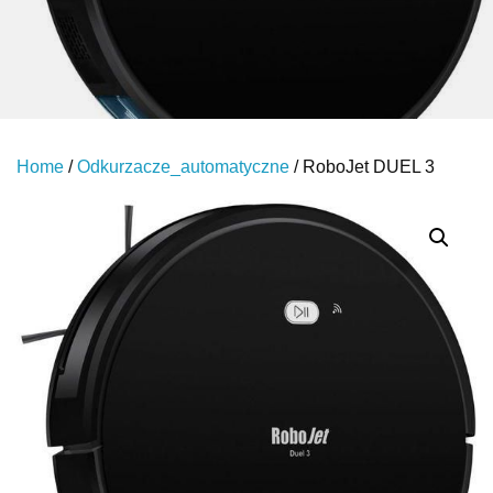
Home
/
Odkurzacze_automatyczne
/ RoboJet DUEL 3