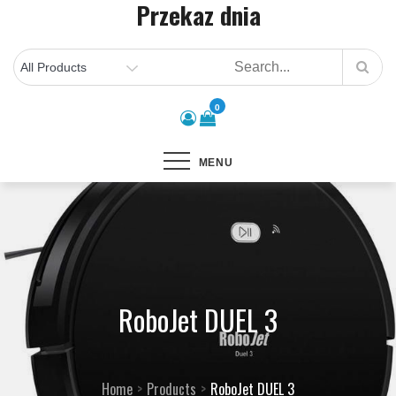
Przekaz dnia
Skip
to
content
0
MENU
RoboJet DUEL 3
Home
Products
RoboJet DUEL 3