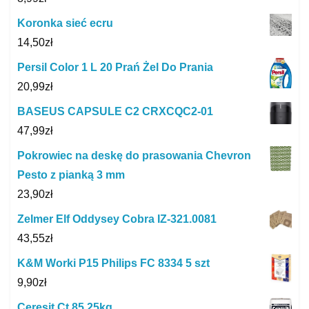
Koronka sieć ecru
14,50
zł
Persil Color 1 L 20 Prań Żel Do Prania
20,99
zł
BASEUS CAPSULE C2 CRXCQC2-01
47,99
zł
Pokrowiec na deskę do prasowania Chevron
Pesto z pianką 3 mm
23,90
zł
Zelmer Elf Oddysey Cobra IZ-321.0081
43,55
zł
K&M Worki P15 Philips FC 8334 5 szt
9,90
zł
Ceresit Ct 85 25kg