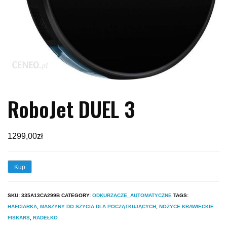
RoboJet DUEL 3
1299,00
zł
Kup
SKU:
335A13CA299B
CATEGORY:
ODKURZACZE_AUTOMATYCZNE
TAGS:
HAFCIARKA
,
MASZYNY DO SZYCIA DLA POCZĄTKUJĄCYCH
,
NOŻYCE KRAWIECKIE
FISKARS
,
RADEŁKO