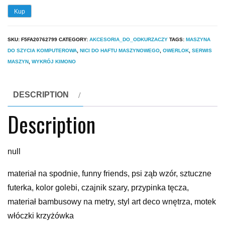
Kup
SKU:
F5FA20762799
CATEGORY:
AKCESORIA_DO_ODKURZACZY
TAGS:
MASZYNA
DO SZYCIA KOMPUTEROWA
,
NICI DO HAFTU MASZYNOWEGO
,
OWERLOK
,
SERWIS
MASZYN
,
WYKRÓJ KIMONO
DESCRIPTION
Description
null
materiał na spodnie, funny friends, psi ząb wzór, sztuczne
futerka, kolor golebi, czajnik szary, przypinka tęcza,
materiał bambusowy na metry, styl art deco wnętrza, motek
włóczki krzyżówka