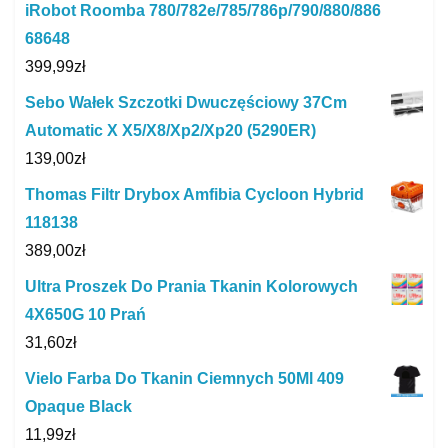
iRobot Roomba 780/782e/785/786p/790/880/886
68648
399,99
zł
Sebo Wałek Szczotki Dwuczęściowy 37Cm
Automatic X X5/X8/Xp2/Xp20 (5290ER)
139,00
zł
Thomas Filtr Drybox Amfibia Cycloon Hybrid
118138
389,00
zł
Ultra Proszek Do Prania Tkanin Kolorowych
4X650G 10 Prań
31,60
zł
Vielo Farba Do Tkanin Ciemnych 50Ml 409
Opaque Black
11,99
zł