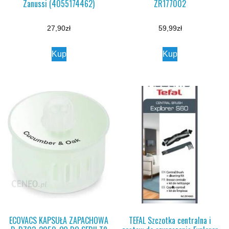
Zanussi (4055174462)
ZR177002
27,90
zł
59,99
zł
Kup
Kup
ECOVACS KAPSUŁA ZAPACHOWA
TEFAL Szczotka centralna i