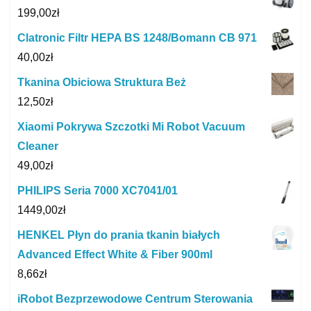
199,00
zł
Clatronic Filtr HEPA BS 1248/Bomann CB 971
40,00
zł
Tkanina Obiciowa Struktura Beż
12,50
zł
Xiaomi Pokrywa Szczotki Mi Robot Vacuum
Cleaner
49,00
zł
PHILIPS Seria 7000 XC7041/01
1449,00
zł
HENKEL Płyn do prania tkanin białych
Advanced Effect White & Fiber 900ml
8,66
zł
iRobot Bezprzewodowe Centrum Sterowania