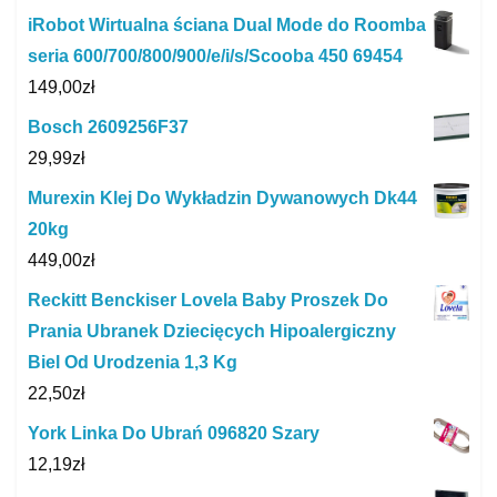
iRobot Wirtualna ściana Dual Mode do Roomba
seria 600/700/800/900/e/i/s/Scooba 450 69454
149,00
zł
Bosch 2609256F37
29,99
zł
Murexin Klej Do Wykładzin Dywanowych Dk44
20kg
449,00
zł
Reckitt Benckiser Lovela Baby Proszek Do
Prania Ubranek Dziecięcych Hipoalergiczny
Biel Od Urodzenia 1,3 Kg
22,50
zł
York Linka Do Ubrań 096820 Szary
12,19
zł