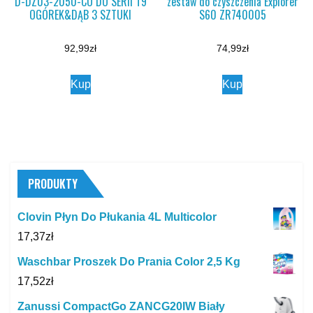
D-DZ03-2050-CO DO SERII T9
zestaw do czyszczenia Explorer
OGÓREK&DĄB 3 SZTUKI
S60 ZR740005
92,99
zł
74,99
zł
Kup
Kup
PRODUKTY
Clovin Płyn Do Płukania 4L Multicolor
17,37
zł
Waschbar Proszek Do Prania Color 2,5 Kg
17,52
zł
Zanussi CompactGo ZANCG20IW Biały