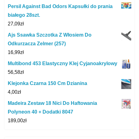
Persil Against Bad Odors Kapsułki do prania
białego 28szt.
27,09
zł
Ajs Ssawka Szczotka Z Włosiem Do
Odkurzacza Zelmer (257)
16,99
zł
Multibond 453 Elastyczny Klej Cyjanoakrylowy
56,58
zł
Klejonka Czarna 150 Cm Dzianina
4,00
zł
Madeira Zestaw 18 Nici Do Haftowania
Polyneon 40 + Dodatki 8047
189,00
zł