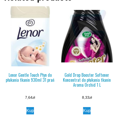
Lenor Gentle Touch Płyn do
Gold Drop Booster Softener
płukania tkanin 930ml 31 prań
Koncentrat do płukania tkanin
Aroma Orchid 1 L
7,64
zł
8,33
zł
Kup
Kup