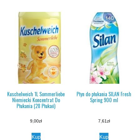
Kuschelweich 1L Sommerliebe
Płyn do płukania SILAN Fresh
Niemiecki Koncentrat Do
Spring 900 ml
Płukania (28 Płukań)
9,00
zł
7,61
zł
Kup
Kup