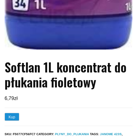
Softlan 1L koncentrat do
płukania fioletowy
6,79
zł
Kup
SKU:
F5077CF56FC7
CATEGORY:
PLYNY_DO_PLUKANIA
TAGS:
JANOME 423S
,