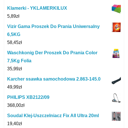
Klamerki - YKLAMERKILUX
5,89
zł
Vizir Gama Proszek Do Prania Uniwersalny
6,5KG
58,45
zł
Waschkonig Der Proszek Do Prania Color
7,5Kg Folia
35,99
zł
Karcher ssawka samochodowa 2.863-145.0
49,99
zł
PHILIPS XB2122/09
368,00
zł
Soudal Klej-Uszczelniacz Fix All Ultra 20ml
19,40
zł