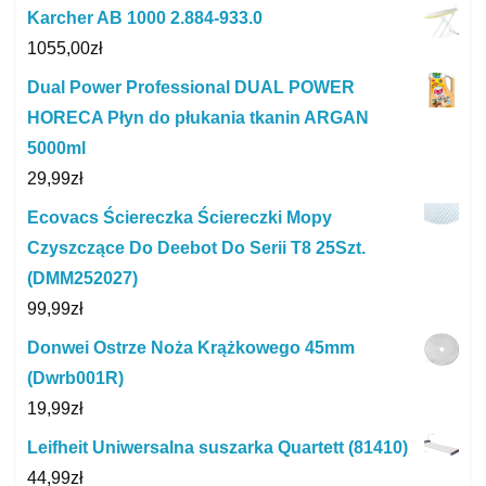
Karcher AB 1000 2.884-933.0
1055,00
zł
Dual Power Professional DUAL POWER
HORECA Płyn do płukania tkanin ARGAN
5000ml
29,99
zł
Ecovacs Ściereczka Ściereczki Mopy
Czyszczące Do Deebot Do Serii T8 25Szt.
(DMM252027)
99,99
zł
Donwei Ostrze Noża Krążkowego 45mm
(Dwrb001R)
19,99
zł
Leifheit Uniwersalna suszarka Quartett (81410)
44,99
zł