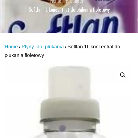
Home
Products
Softlan 1L koncentrat do płukania fioletowy
Home
/
Plyny_do_plukania
/ Softlan 1L koncentrat do
płukania fioletowy