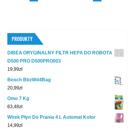
PRODUKTY
DIBEA ORYGINALNY FILTR HEPA DO ROBOTA
D500 PRO D500PRO003
19,99
zł
Bosch BbzWd4Bag
20,99
zł
Omo 7 Kg
63,48
zł
Wirek Płyn Do Prania 4 L Automat Kolor
14,99
zł