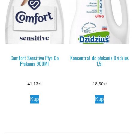
Comfort Sensitive Płyn Do
Koncentrat do płukania Dzidziuś
Płukania 900Ml
1,5l
41,13
zł
18,50
zł
Kup
Kup