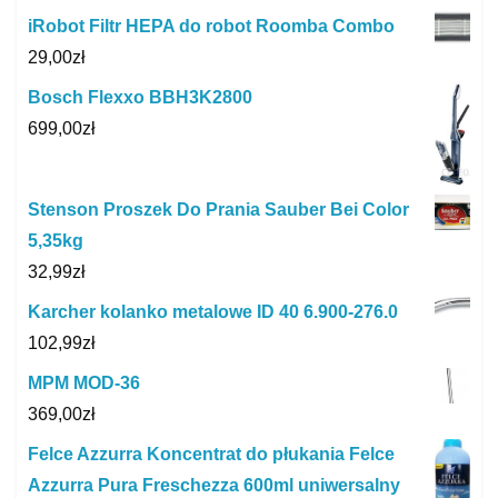
iRobot Filtr HEPA do robot Roomba Combo
29,00
zł
Bosch Flexxo BBH3K2800
699,00
zł
Stenson Proszek Do Prania Sauber Bei Color
5,35kg
32,99
zł
Karcher kolanko metalowe ID 40 6.900-276.0
102,99
zł
MPM MOD-36
369,00
zł
Felce Azzurra Koncentrat do płukania Felce
Azzurra Pura Freschezza 600ml uniwersalny