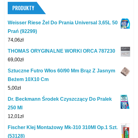
PRODUKTY
Weisser Riese Żel Do Prania Universal 3,65L 50
Prań (92299)
74,06
zł
THOMAS ORYGINALNE WORKI ORCA 787230
69,00
zł
Sztuczne Futro Włos 60/90 Mm Brąz Z Jasnym
Beżem 10X10 Cm
5,00
zł
Dr. Beckmann Środek Czyszczący Do Pralek
250 Ml
12,01
zł
Fischer Klej Montażowy Mk-310 310Ml Op.1 Szt.
(53128)