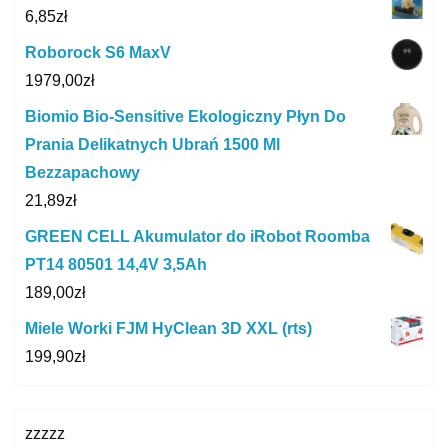
6,85
zł
Roborock S6 MaxV
1979,00
zł
Biomio Bio-Sensitive Ekologiczny Płyn Do
Prania Delikatnych Ubrań 1500 Ml
Bezzapachowy
21,89
zł
GREEN CELL Akumulator do iRobot Roomba
PT14 80501 14,4V 3,5Ah
189,00
zł
Miele Worki FJM HyClean 3D XXL (rts)
199,90
zł
zzzzz