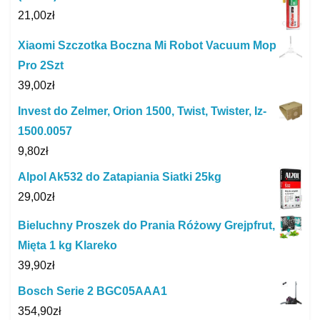
21,00
zł
Xiaomi Szczotka Boczna Mi Robot Vacuum Mop
Pro 2Szt
39,00
zł
Invest do Zelmer, Orion 1500, Twist, Twister, Iz-
1500.0057
9,80
zł
Alpol Ak532 do Zatapiania Siatki 25kg
29,00
zł
Bieluchny Proszek do Prania Różowy Grejpfrut,
Mięta 1 kg Klareko
39,90
zł
Bosch Serie 2 BGC05AAA1
354,90
zł