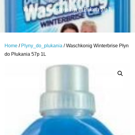
Home
Products
Waschkonig Winterbrise Płyn do Płukania 57p 1L
Home
/
Plyny_do_plukania
/ Waschkonig Winterbrise Płyn
do Płukania 57p 1L