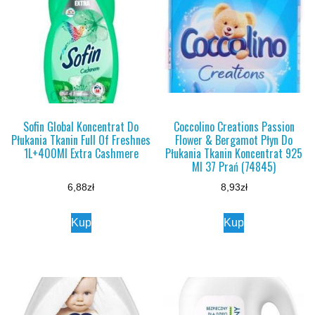
Sofin Global Koncentrat Do
Coccolino Creations Passion
Płukania Tkanin Full Of Freshnes
Flower & Bergamot Płyn Do
1L+400Ml Extra Cashmere
Płukania Tkanin Koncentrat 925
Ml 37 Prań (74845)
6,88
zł
8,93
zł
Kup
Kup