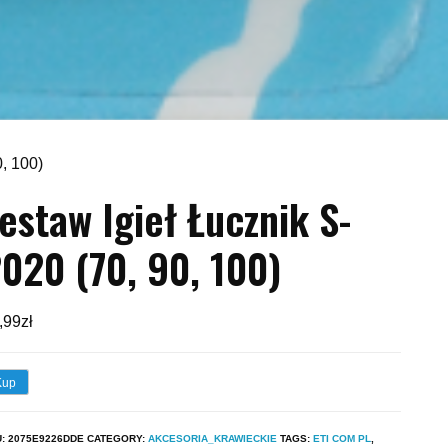
0, 100)
estaw Igieł Łucznik S-
020 (70, 90, 100)
,99
zł
Kup
U:
2075E9226DDE
CATEGORY:
AKCESORIA_KRAWIECKIE
TAGS:
ETI COM PL
,