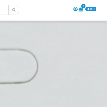
0
0,00zł