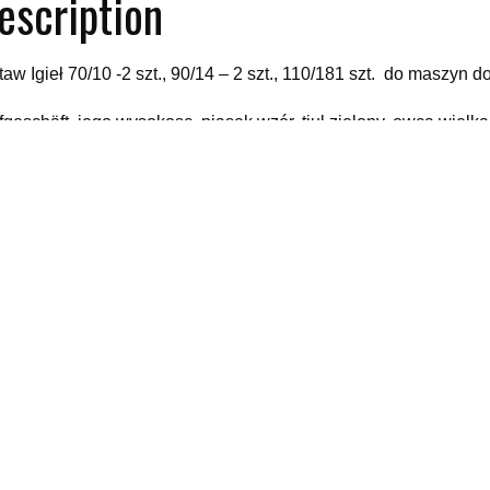
escription
taw Igieł 70/10 -2 szt., 90/14 – 2 szt., 110/181 szt. do maszyn
ffgeschäft, jego wysokosc, piasek wzór, tiul zielony, owca wie
yy
elated products