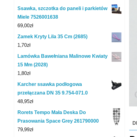
Ssawka, szczotka do paneli i parkietów
Miele 7526001638
69,00
zł
Zamek Kryty Lila 35 Cm (2685)
1,70
zł
Lamówka Bawełniana Malinowe Kwiaty
15 Mm (2028)
1,80
zł
Karcher ssawka podłogowa
przełączana DN 35 9.754-071.0
48,95
zł
Rorets Tempo Mała Deska Do
Prasowania Space Grey 261790000
D
79,99
zł