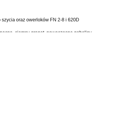
 do szycia oraz owerloków FN 2-8 i 620D
lkanocna, ciemny granat, nowoczesne gobeliny