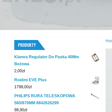
Ho
PRODUKTY
Klamra Regulator Do Paska 40Mm
Beżowa
2,00
zł
Roidmi EVE Plus
1798,00
zł
PHILIPS RURA TELESKOPOWA
560/870MM 8842626299
98,90
zł