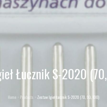
gieł Łucznik S-2020 (70,
Home
Products
Zestaw Igieł Łucznik S-2020 (70, 90, 100)