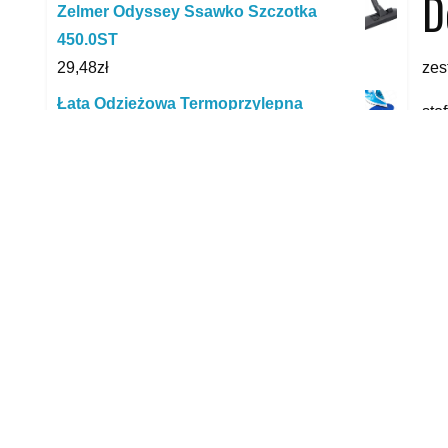
D
Zelmer Odyssey Ssawko Szczotka
450.0ST
zes
29,48
zł
Łata Odzieżowa Termoprzylepna
sto
Ciemnoniebieska (1046) 2 Szt.
yyy
5,00
zł
Soudal Klej Uszczelniacz Do Blach
R
Colozinc Bezbarwny 290ml
44,99
zł
EuroActive worki papierowe 5SZT.
23,99
zł
Thomas Quickstick Turbo Plus 785304
889,00
zł
Hoover SPRINT EVO
229,00
zł