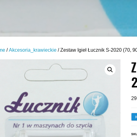
me
/
Akcesoria_krawieckie
/ Zestaw Igieł Łucznik S-2020 (70, 9
Z
2
29
SK