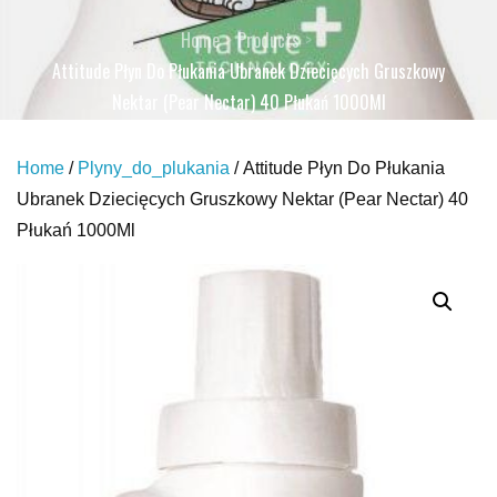
Home
Products
Attitude Płyn Do Płukania Ubranek Dziecięcych Gruszkowy
Nektar (Pear Nectar) 40 Płukań 1000Ml
Home
/
Plyny_do_plukania
/ Attitude Płyn Do Płukania
Ubranek Dziecięcych Gruszkowy Nektar (Pear Nectar) 40
Płukań 1000Ml