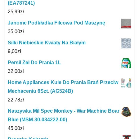
(EA787241)
25,99
zł
Janome Podkładka Filcowa Pod Maszynę
35,00
zł
Silki Niebieskie Kwiaty Na Białym
9,00
zł
Persil Żel Do Prania 1L
32,00
zł
Home Appliances Kule Do Prania Brań Przeciw
Mechaceniu 6Szt. (AG524B)
22,78
zł
Naszywka Mil Spec Monkey - War Machine Boar
Blue (MSM-30-034222-00)
45,00
zł