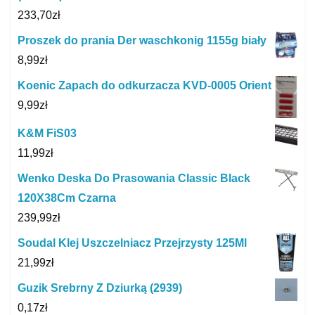
233,70
zł
Proszek do prania Der waschkonig 1155g biały
8,99
zł
Koenic Zapach do odkurzacza KVD-0005 Orient
9,99
zł
K&M FiS03
11,99
zł
Wenko Deska Do Prasowania Classic Black
120X38Cm Czarna
239,99
zł
Soudal Klej Uszczelniacz Przejrzysty 125Ml
21,99
zł
Guzik Srebrny Z Dziurką (2939)
0,17
zł