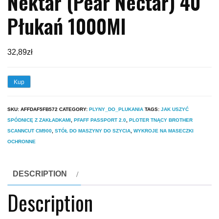
Nektar (Pear Nectar) 40
Płukań 1000Ml
32,89
zł
Kup
SKU:
AFFDAF5FB572
CATEGORY:
PLYNY_DO_PLUKANIA
TAGS:
JAK USZYĆ
SPÓDNICĘ Z ZAKŁADKAMI
,
PFAFF PASSPORT 2.0
,
PLOTER TNĄCY BROTHER
SCANNCUT CM900
,
STÓŁ DO MASZYNY DO SZYCIA
,
WYKROJE NA MASECZKI
OCHRONNE
DESCRIPTION
Description