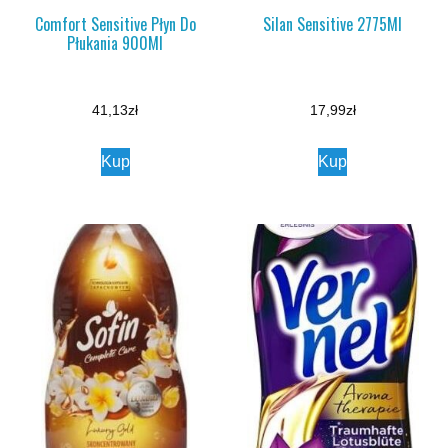
Comfort Sensitive Płyn Do
Silan Sensitive 2775Ml
Płukania 900Ml
41,13
zł
17,99
zł
Kup
Kup