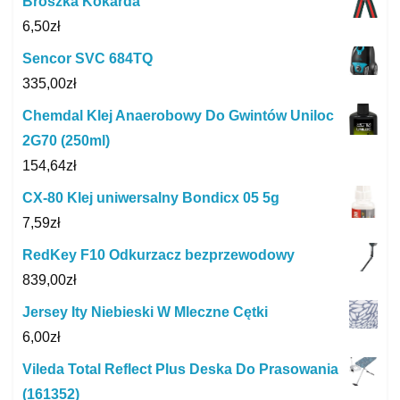
Broszka Kokarda
6,50
zł
Sencor SVC 684TQ
335,00
zł
Chemdal Klej Anaerobowy Do Gwintów Uniloc
2G70 (250ml)
154,64
zł
CX-80 Klej uniwersalny Bondicx 05 5g
7,59
zł
RedKey F10 Odkurzacz bezprzewodowy
839,00
zł
Jersey Ity Niebieski W Mleczne Cętki
6,00
zł
Vileda Total Reflect Plus Deska Do Prasowania
(161352)