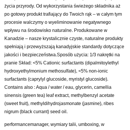
życia przyrody. Od wykorzystania świeżego składnika aż
po gotowy produkt trafiający do Twoich rąk – w całym tym
procesie walczymy o wyeliminowanie negatywnego
wpływu na środowisko naturalne. Produkowane w
Kanadzie – nasze krystalicznie czyste, naturalne produkty
spełniają i przewyższają kanadyjskie standardy dotyczące
jakości i bezpieczeństwa.Sposób użycia: 1/3 nakrętki na
pranie Skład: <5% Cationic surfactants (dipalmitoylethyl
hydroxyethylmonium methosulfate), <5% non-ionic
surfactants (caprylyl glucoside, myristyl glucoside).
Contains also : Aqua / water / eau, glycerin, camellia
sinensis (green tea) leaf extract, methylbenzyl acetate
(sweet fruit), methyldihydrojasmonate (jasmine), ribes
nigrum (black currant) seed oil.
performancemanager, wymiary talii, umboxing, w